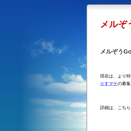
メルぞう
メルぞうG
現在は、より特
りすマケ
の募集
詳細は、こち